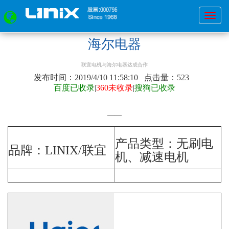
广
首页
»
应用案例
州
海尔电器
市
浙
联宜电机与海尔电器达成合作
联
发布时间：2019/4/10 11:58:10 点击量：
523
电
百度已收录
|
360未收录
|
搜狗已收录
机
有
——
限
公
产品类型：无刷
电
司
品牌：LINIX/联宜
机
、减速电机