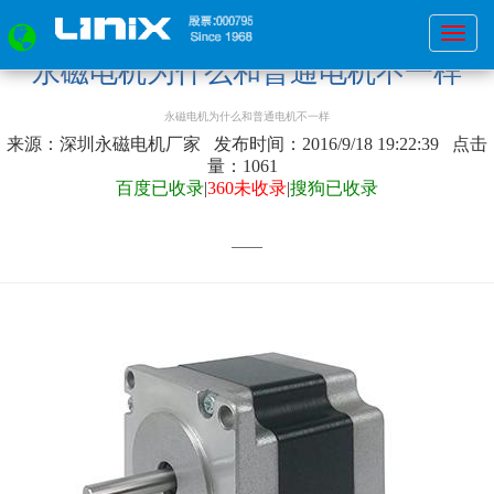
广
永磁电机为什么和普通电机不一样
州
首页
»
新闻资讯
»
常见问答
永磁电机为什么和普通电机不一
市
样
永磁电机为什么和普通电机不一样
浙
来源：深圳永磁电机厂家 发布时间：2016/9/18 19:22:39 点击
联
量：
1061
电
百度已收录
|
360未收录
|
搜狗已收录
机
有
——
限
公
司